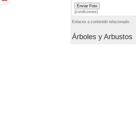
p
o
t
p
o
(condiciones)
k
Enlaces a contenido relacionado:
Árboles y Arbustos