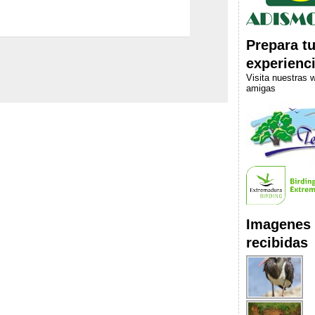
ir
Prepara t
experienc
Visita nuestras 
amigas
Imagenes
recibidas