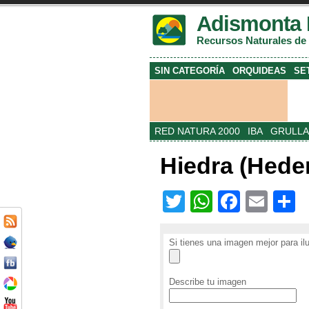
Adismonta 
Recursos Naturales de
SIN CATEGORÍA
ORQUIDEAS
SE
RED NATURA 2000
IBA
GRULLA
Hiedra (Heder
T
W
F
E
w
h
a
m
o
itt
at
c
ai
Si tienes una imagen mejor para il
er
s
e
l
p
Describe tu imagen
A
b
a