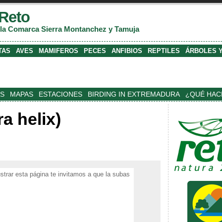
Reto
 la Comarca Sierra Montanchez y Tamuja
TAS
AVES
MAMIFEROS
PECES
ANFIBIOS
REPTILES
ÁRBOLES 
S
MAPAS
ESTACIONES
BIRDING IN EXTREMADURA
¿QUÉ HAC
a helix)
C
m
ustrar esta página te invitamos a que la subas
r