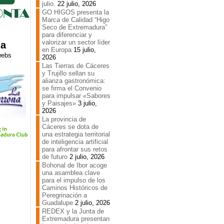
julio.
22 julio, 2026
GO HIGOS presenta la
Marca de Calidad “Higo
Seco de Extremadura”
u
para diferenciar y
valorizar un sector líder
ia
en Europa
15 julio,
webs
2026
Las Tierras de Cáceres
y Trujillo sellan su
alianza gastronómica:
se firma el Convenio
para impulsar «Sabores
y Paisajes»
3 julio,
2026
La provincia de
Cáceres se dota de
una estrategia territorial
de inteligencia artificial
para afrontar sus retos
de futuro
2 julio, 2026
Bohonal de Ibor acoge
una asamblea clave
para el impulso de los
Caminos Históricos de
Peregrinación a
Guadalupe
2 julio, 2026
REDEX y la Junta de
Extremadura presentan