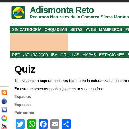
Adismonta Reto
Recursos Naturales de la Comarca Sierra Monta
SIN CATEGORÍA
ORQUIDEAS
SETAS
AVES
MAMIFEROS
P
RED NATURA 2000
IBA
GRULLAS
MAPAS
ESTACIONES
Quiz
Te invitamos a superar nuestros test sobre la naturaleza en nuestra
En estos momentos puedes jugar en tres categorías:
Espacios
Especies
Patrimonio
T
W
F
E
C