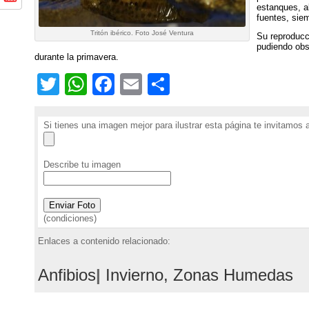
estanques, a
fuentes, sie
Tritón ibérico. Foto José Ventura
Su reproducc
pudiendo obs
durante la primavera.
T
W
F
E
C
w
h
a
m
o
itt
at
c
ai
m
Si tienes una imagen mejor para ilustrar esta página te invitamos 
er
s
e
l
p
Describe tu imagen
A
b
ar
p
o
tir
p
o
(condiciones)
k
Enlaces a contenido relacionado:
Anfibios
|
Invierno, Zonas Humedas