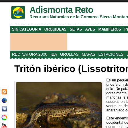
Adismonta Reto
Recursos Naturales de la Comarca Sierra Monta
SIN CATEGORÍA
ORQUIDEAS
SETAS
AVES
MAMIFEROS
P
RED NATURA 2000
IBA
GRULLAS
MAPAS
ESTACIONES
Tritón ibérico (Lissotrit
Es un pequeñ
unos 9 cm de 
cola. De pat
dorsalmente 
manchas, si
oscuros en f
ventral es de
anaranjado c
Este endemi
occidental de
puede observ