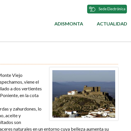
Sede Electrónica
ADISMONTA
ACTUALIDAD
MENÚ
PRINCIPAL
Monte Viejo
ospechamos, viene el
llado a dos vertientes
 Poniente, en la cota
urdas y zahurdones, lo
no, aceite y
ultados son
placeres naturales en un entorno cuya belleza aumenta su