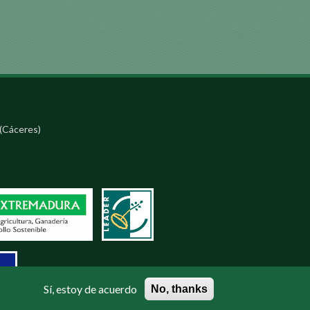
(Cáceres)
Sí, estoy de acuerdo
No, thanks