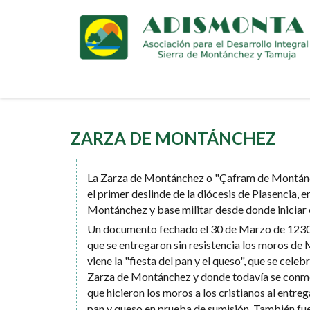
Pasar
al
contenido
principal
ZARZA DE MONTÁNCHEZ
La Zarza de Montánchez o "Çafram de Montánc
el primer deslinde de la diócesis de Plasencia, er
Montánchez y base militar desde donde iniciar el
Un documento fechado el 30 de Marzo de 1230 
que se entregaron sin resistencia los moros de
viene la "fiesta del pan y el queso", que se celeb
Zarza de Montánchez y donde todavía se conm
que hicieron los moros a los cristianos al entreg
pan y queso en prueba de sumisión. También fue b