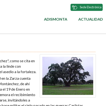
Sede Electrónica
ADISMONTA
ACTUALIDAD
MENÚ
PRINCIPAL
hez", como se cita en
a la linde con
 asedio a la fortaleza.
en la Zarza cuenta
 Montánchez, de ahí
ra el 19 de Enero en
emora el recibimiento
arse, invitándoles a
ase militar el siglo pasado en las guerras Carlistas,