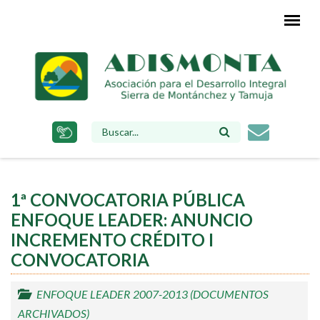
Pasar
al
contenido
principal
FORMULARIO
DE
BÚSQUEDA
1ª CONVOCATORIA PÚBLICA
ENFOQUE LEADER: ANUNCIO
INCREMENTO CRÉDITO I
CONVOCATORIA
ENFOQUE LEADER 2007-2013 (DOCUMENTOS
ARCHIVADOS)