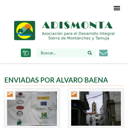
Pasar
al
contenido
principal
FORMULARIO
DE
BÚSQUEDA
ENVIADAS POR ALVARO BAENA