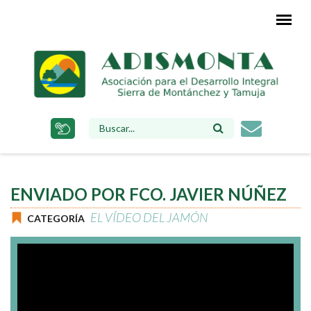
Pasar
al
contenido
principal
FORMULARIO
DE
BÚSQUEDA
ENVIADO POR FCO. JAVIER NÚÑEZ
EL VÍDEO DEL JAMÓN
CATEGORÍA