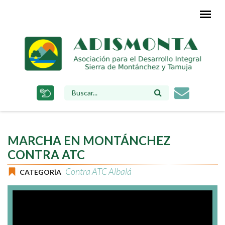
Pasar
al
contenido
principal
FORMULARIO
DE
BÚSQUEDA
MARCHA EN MONTÁNCHEZ
CONTRA ATC
Contra ATC Albalá
CATEGORÍA