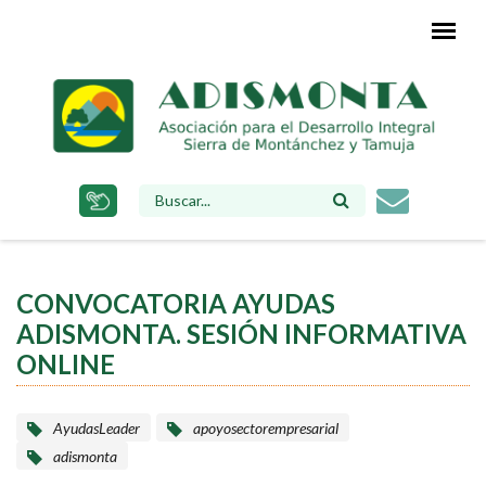
Pasar
al
contenido
principal
FORMULARIO
DE
BÚSQUEDA
CONVOCATORIA AYUDAS
ADISMONTA. SESIÓN INFORMATIVA
ONLINE
AyudasLeader
apoyosectorempresarial
adismonta