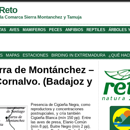
Reto
 la Comarca Sierra Montanchez y Tamuja
TAS
AVES
MAMIFEROS
PECES
ANFIBIOS
REPTILES
ÁRBOLES 
S
MAPAS
ESTACIONES
BIRDING IN EXTREMADURA
¿QUÉ HAC
erra de Montánchez –
ornalvo. (Badajoz y
Presencia de Cigüeña Negra, como
reproductora y concentraciones
postnupciales, y cría también
Cigüeña Blanca (mín 150 pp). Entre
las aves de presa, Elanio Común
(mín 8 pp), Buitre Negro (mín 2 pp),