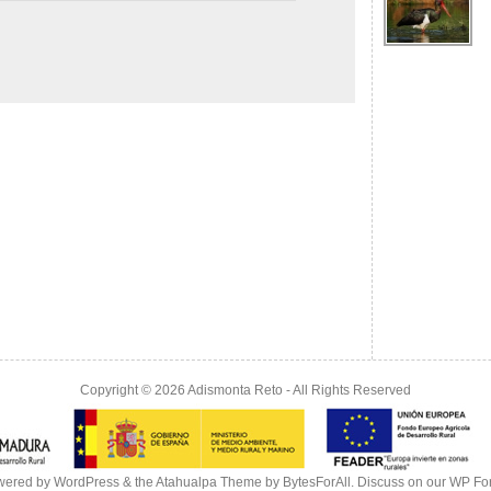
Copyright © 2026
Adismonta Reto
- All Rights Reserved
wered by
WordPress
& the
Atahualpa Theme
by
BytesForAll
. Discuss on our
WP Fo