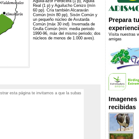
Águila-azor Perdicera (1 p), Águila
Real (1 p) y Aguilucho Cenizo (mín
60 pp). Cría también Alcaraván
Común (mín 80 pp), Sisón Común y
Prepara t
un pequeño núcleo de Avutarda
Común (máx 30 ind). Invernada de
experienc
Grulla Común (mín: media periodo
1990-96, máx del mismo periodo; dos
Visita nuestras 
núcleos de menos de 1.000 aves).
amigas
C
m
ustrar esta página te invitamos a que la subas
Imagenes
recibidas
r
ir