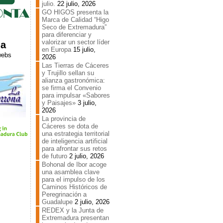
julio.
22 julio, 2026
GO HIGOS presenta la
Marca de Calidad “Higo
Seco de Extremadura”
u
para diferenciar y
valorizar un sector líder
ia
en Europa
15 julio,
webs
2026
Las Tierras de Cáceres
y Trujillo sellan su
alianza gastronómica:
se firma el Convenio
para impulsar «Sabores
y Paisajes»
3 julio,
2026
La provincia de
Cáceres se dota de
una estrategia territorial
de inteligencia artificial
para afrontar sus retos
de futuro
2 julio, 2026
Bohonal de Ibor acoge
una asamblea clave
para el impulso de los
Caminos Históricos de
Peregrinación a
Guadalupe
2 julio, 2026
REDEX y la Junta de
Extremadura presentan