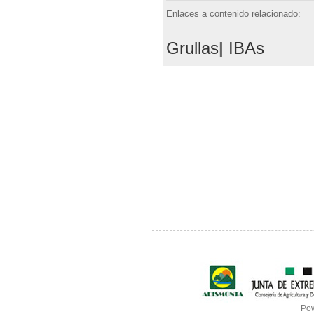
k
Enlaces a contenido relacionado:
Grullas
|
IBAs
Po