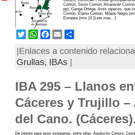
Común, Sisón Común, Alcaraván Común,
pp), Ganga Ortega. Aves rapaces, que i
Común, Elanio Común, Milano Negro (mín
Europea (mín 10 [Leer mas…]
T
W
F
E
C
w
h
a
m
o
|Enlaces a contenido relacion
itt
at
c
ai
m
Grullas
,
IBAs
|
er
s
e
l
p
A
b
ar
p
o
tir
IBA 295 – Llanos en
p
o
Cáceres y Trujillo –
k
del Cano. (Cáceres)
De interés para aves esteparias, entre ellas, Aguilucho Cenizo, Cerní