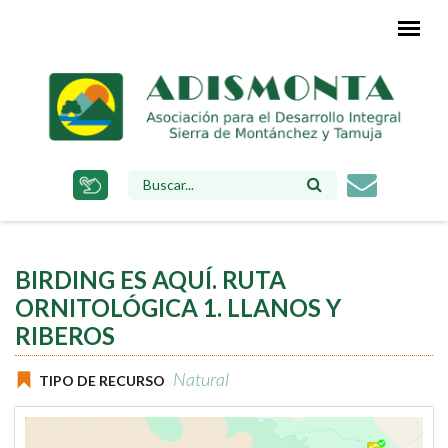
Pasar
al
contenido
principal
FORMULARIO
DE
BÚSQUEDA
BIRDING ES AQUÍ. RUTA
ORNITOLÓGICA 1. LLANOS Y
RIBEROS
Natural
TIPO DE RECURSO