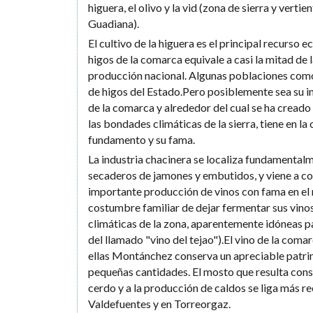
higuera, el olivo y la vid (zona de sierra y vertie
Guadiana).
El cultivo de la higuera es el principal recurso
higos de la comarca equivale a casi la mitad de 
producción nacional. Algunas poblaciones com
de higos del Estado.Pero posiblemente sea su i
de la comarca y alrededor del cual se ha cread
las bondades climáticas de la sierra, tiene en l
fundamento y su fama.
La industria chacinera se localiza fundamental
secaderos de jamones y embutidos, y viene a co
importante producción de vinos con fama en el 
costumbre familiar de dejar fermentar sus vinos
climáticas de la zona, aparentemente idóneas pa
del llamado "vino del tejao").El vino de la coma
ellas Montánchez conserva un apreciable patri
pequeñas cantidades. El mosto que resulta consti
cerdo y a la producción de caldos se liga más r
Valdefuentes y en Torreorgaz.