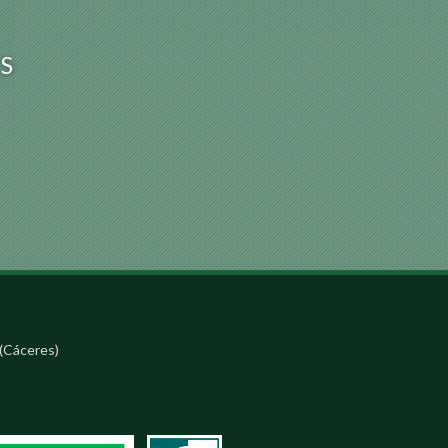
S
(Cáceres)