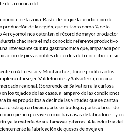
nte de la cuenca del
 económico de la zona. Baste decir que la producción de
la producción de la región, que es tanto como ¼ de la
o Arroyomolinos ostentan el récord de mayor productor
ndustria chacinera el más conocido referente productivo
o una interesante cultura gastronómica que, amparada por
a curación de piezas nobles de cerdos de tronco ibérico su
mente en Alcuéscar y Montánchez, donde proliferan los
mplementarse, en Valdefuentes y Salvatierra, con una
mercado regional. (Sorprende en Salvatierra la curiosa
 en los tejados de las casas, al amparo de las condiciones
ra tales propósitos a decir de las virtudes que se cantan
rca se estruja en buena parte en bodegas particulares- de
monio que aún pervive en muchas casas de labradores- y en
tuye la materia de sus famosas pitarras. A la industria del
ecientemente la fabricación de quesos de oveja en